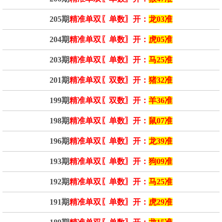
205期
精准单双〖单数〗开：
龙03准
204期
精准单双〖单数〗开：
虎05准
203期
精准单双〖单数〗开：
马25准
201期
精准单双〖双数〗开：
猪32准
199期
精准单双〖双数〗开：
羊36准
198期
精准单双〖单数〗开：
鼠07准
196期
精准单双〖单数〗开：
龙39准
193期
精准单双〖单数〗开：
狗09准
192期
精准单双〖单数〗开：
马25准
191期
精准单双〖单数〗开：
虎29准