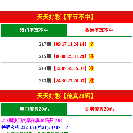
天天好彩【平五不中】
澳门平五不中
香港平五不中
217期
【09.17.11.24.14】
？
215期
【06.08.25.41.29】
准
214期
【12.07.45.15.01】
准
213期
【24.30.27.20.03】
准
天天好彩【传真20码】
澳门传真20码
香港传真20码
218期澳门内幕传真20码开？00
特码玄机:232 153(狗21)24+07= ？