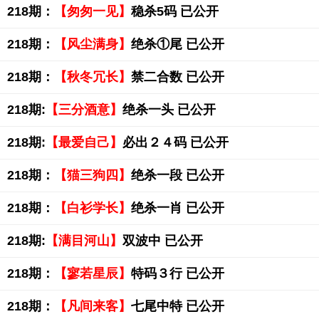
218期：
【匆匆一见】
稳杀5码 已公开
218期：
【风尘满身】
绝杀①尾 已公开
218期：
【秋冬冗长】
禁二合数 已公开
218期:
【三分酒意】
绝杀一头 已公开
218期:
【最爱自己】
必出２４码 已公开
218期：
【猫三狗四】
绝杀一段 已公开
218期：
【白衫学长】
绝杀一肖 已公开
218期:
【满目河山】
双波中 已公开
218期：
【寥若星辰】
特码３行 已公开
218期：
【凡间来客】
七尾中特 已公开