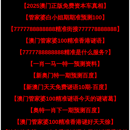
【2025澳门正版免费资本车真相】
【管家婆白小姐期期准预测100】
【7777788888888精准街接777778888888】
【澳门管家婆100精准香港谜语】
【7777788888888精准是什么服务?】
【一肖一马一特一预测资料】
【新奥门特一期预测百度】
【新澳门天天免费谜语10期-百度】
【澳门管家婆100精准谜语今天的谜诸葛】
【奥特一肖下一期预测百度】
【澳门管家婆100精准香港谜好天天徐】