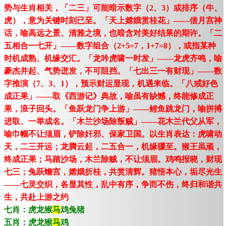
势与生肖相关，「二三」可能暗示数字（2、3）或排序（牛、
虎），意为关键时刻已至。「天上嫦娥赏桂花」——借月宫神
话，喻高远之景、清雅之境，也暗含对美好结果的期许。「二
五相合一七开」——数字组合（2+5=7，1+7=8），或指某种
时机成熟、机缘交汇。「龙吟虎啸一时发」——龙虎齐鸣，喻
豪杰并起、气势迸发，不可阻挡。「七出三一有财现」——数
字推演（7、3、1），预示财运显现，机遇来临。「八戒好色
成正果」——取《西游记》典故，喻虽有缺憾，终能修成正
果，浪子回头。「鱼跃龙门争上游」——鲤鱼跳龙门，喻拼搏
进取、一举成名。「木兰沙场除叛贼」——花木兰代父从军，
喻巾帼不让须眉，铲除奸邪、保家卫国。以生肖表达：虎啸动
天，二三开运；龙腾云起，二五合一，机缘骤至。猴王虽顽，
终成正果；马踏沙场，木兰除贼，不让须眉。鸡鸣报晓，财现
七三；兔跃蟾宫，嫦娥折桂，共赏清辉。猪悟本心，垢尽光生
——七灵交织，各显其性，乱中有序，争而不伤，终归和谐共
生，共赴上游之约
七肖：虎龙猴
马
鸡兔猪
五肖：虎龙猴
马
鸡