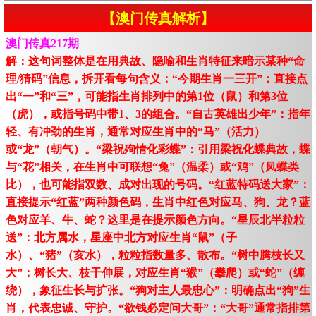
【澳门传真解析】
澳门传真217期
解：这句词整体是在用典故、隐喻和生肖特征来暗示某种“命
理/猜码”信息，拆开看每句含义：“今期生肖一三开”：直接点
出“一”和“三”，可能指生肖排列中的第1位（鼠）和第3位
（虎），或指号码中带1、3的组合。“自古英雄出少年”：指年
轻、有冲劲的生肖，通常对应生肖中的“马”（活力）
或“龙”（朝气）。“梁祝殉情化彩蝶”：引用梁祝化蝶典故，蝶
与“花”相关，在生肖中可联想“兔”（温柔）或“鸡”（凤蝶类
比），也可能指双数、成对出现的号码。“红蓝特码送大家”：
直接提示“红蓝”两种颜色码，生肖中红色对应马、狗、龙？蓝
色对应羊、牛、蛇？这里是在提示颜色方向。“星辰北半粒粒
送”：北方属水，星座中北方对应生肖“鼠”（子
水）、“猪”（亥水），粒粒指数量多、散布。“树中腾枝长又
大”：树长大、枝干伸展，对应生肖“猴”（攀爬）或“蛇”（缠
绕），象征生长与扩张。“狗对主人最忠心”：明确点出“狗”生
肖，代表忠诚、守护。“欲钱必定问大哥”：“大哥”通常指排第