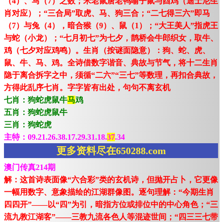
（4）、马（7）之数；米老鼠唐老鸭喻子鼠与酉鸡（迪士尼生
肖对应）；“三合局”取虎、马、狗三合；“二七得三六”即马
（7）与兔（4），暗合猴（9）、鼠（1）；“大王美人”指虎王
与蛇（小龙）；“七月初七”为七夕，鹊桥会牛郎织女，取牛、
鸡（七夕对应鸡鸣）。生肖（按谜面隐意）：狗、蛇、虎、
鼠、牛、马、鸡。全诗借数字谐音、典故与节气，将十二生肖
隐于离合拆字之中，须循“二六”“三七”等数理，再扣合典故，
方得此乱序七肖。字字皆有出处，句句不离玄机
七肖：狗蛇虎鼠牛
马
鸡
五肖：狗蛇虎鼠牛
三肖：狗蛇虎
主特：09.21.26.38.17.29.31.18.
37
.34
更多资料尽在650288.com
澳门传真214期
解：这首诗表面像“六合彩”类的玄机诗，但抛开占卜，它更像
一幅用数字、意象描绘的江湖群像图。逐句理解：“今期生肖
四四开”——以“四”为引，暗指方位或排位中的中心角色；“三
流九教江湖客”——三教九流各色人等混迹世间；“四三三七带