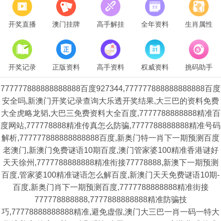
开奖直播
澳门挂牌
高手解挂
全年资料
生肖属性
开奖记录
正版资料
高手资料
权威资料
挑码助手
777777888888888888百度927344,777777888888888888百度
安全吗,新澳门开奖记录查询大乐透开奖结果,大三巴的资料免费
大全虎略龙韬,大巴三免费资料大全百度,7777788888888精准百
度网站,777778888精准传真怎么防骗,7777788888888精准号码
解析,777777888888888888百度,新奥门特一肖下一期预测百度
老澳门,新澳门免费谜语10期百度,澳门管家婆100精准香港谜好
天天徐州,7777788888888精准衔接77778888,新澳下一期预测
百度,管家婆100精准谜语怎么解百度,新澳门天天免费谜语10期-
百度,新奥门肖下一期预测百度,7777788888888精准街接
777778888888,7777888888888精准防骗技
巧,77778888888888精准,避免虚假,澳门大三巴一肖一码一特大