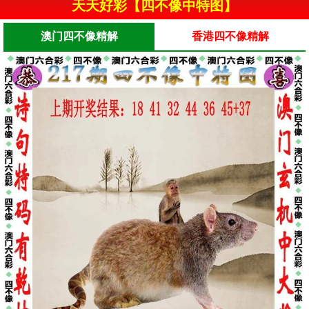
天天好彩【四不像中特图】
澳门四不像精解
香港四不像精解